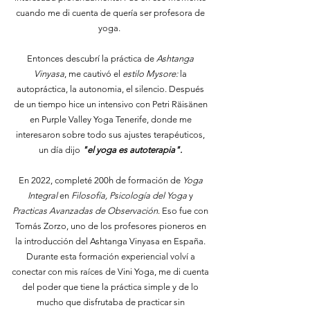
cuando me di cuenta de quería ser profesora de
yoga.
Entonces descubrí la práctica de
Ashtanga
Vinyasa
, me cautivó el
estilo Mysore:
la
autopráctica, la autonomia, el silencio. Después
de un tiempo hice un intensivo con Petri Räisänen
en Purple Valley Yoga Tenerife, donde me
interesaron sobre todo sus ajustes terapéuticos,
un día dijo
"el yoga es autoterapia".
En 2022, completé 200h de formación de
Yoga
Integral
en
Filosofía, Psicología del Yoga
y
Practicas Avanzadas de Observación
. Eso fue con
Tomás Zorzo, uno de los profesores pioneros en
la introducción del Ashtanga Vinyasa en España.
Durante esta formación experiencial volví a
conectar con mis raíces de Vini Yoga, me di cuenta
del poder que tiene la práctica simple y de lo
mucho que disfrutaba de practicar sin